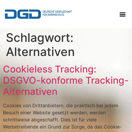
Schlagwort:
Alternativen
Cookieless Tracking:
DSGVO-konforme Tracking-
Alternativen
Cookies von Drittanbietern, die praktisch bei jedem
Besuch einer Website gesetzt werden, werden
schrittweise abgeschafft. Dies ist für viele
Werbetreibende ein Grund zur Sorge, da das Cookie-