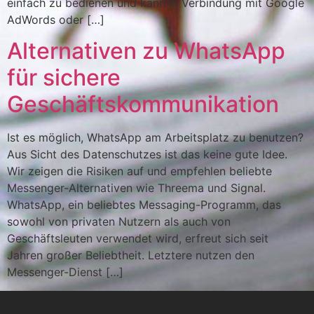
einfach zu bedienen und kann in Verbindung mit Google
AdWords oder […]
Alternativen zu WhatsApp
für sichere
Geschäftskommunikation
Ist es möglich, WhatsApp am Arbeitsplatz zu benutzen?
Aus Sicht des Datenschutzes ist das keine gute Idee.
Wir zeigen die Risiken auf und empfehlen beliebte
Messenger-Alternativen wie Threema und Signal.
WhatsApp, ein beliebtes Messaging-Programm, das
sowohl von privaten Nutzern als auch von
Geschäftsleuten verwendet wird, erfreut sich seit
Jahren großer Beliebtheit. Letztere nutzen den
Messenger-Dienst […]