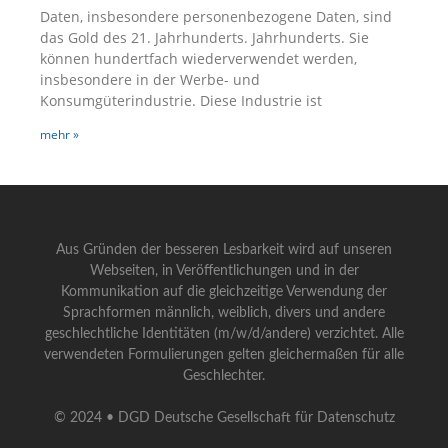
Daten, insbesondere personenbezogene Daten, sind
das Gold des 21. Jahrhunderts. Jahrhunderts. Sie
können hundertfach wiederverwendet werden,
insbesondere in der Werbe- und
Konsumgüterindustrie. Diese Industrie ist
mehr »
Aus Gründen der besseren Lesbarkeit wird auf unseren
Webseiten, in Veröffentlichungen und in der
Kommunikation auf die gleichzeitige Verwendung der
Sprachformen männlich, weiblich, divers und andere
geschlechtliche Identitäten (m/w/d/andere) verzichtet. Alle
verwendeten Formulierungen gelten gleichermaßen für alle
Geschlechter.
© 2024 • DGD Deutsche Gesellschaft für Datenschutz