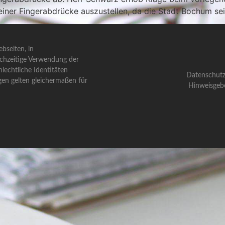
einer Fingerabdrücke auszustellen, da die Stadt Bochum se
bseiten, in
ichzeitige Verwendung der
lechtliche Identitäten
Datenschutz
gen gelten gleichermaßen für
Hinweisgeb