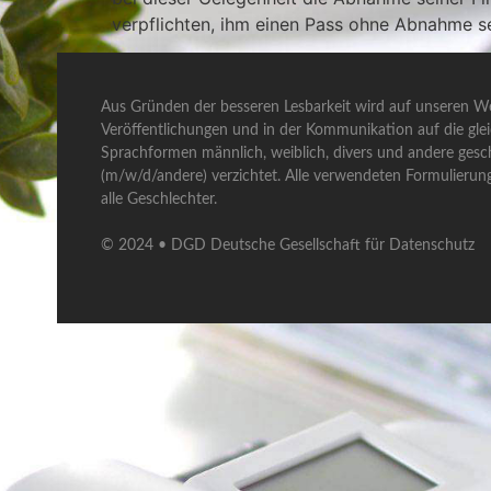
verpflichten, ihm einen Pass ohne Abnahme s
Aus Gründen der besseren Lesbarkeit wird auf unseren We
Veröffentlichungen und in der Kommunikation auf die gle
Sprachformen männlich, weiblich, divers und andere gesch
(m/w/d/andere) verzichtet. Alle verwendeten Formulierun
alle Geschlechter.
© 2024 • DGD Deutsche Gesellschaft für Datenschutz