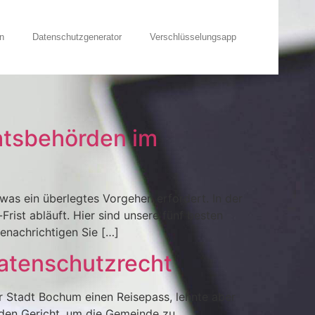
n
Datenschutzgenerator
Verschlüsselungsapp
htsbehörden im
as ein überlegtes Vorgehen erfordert. In der
rist abläuft. Hier sind unsere fünf besten
enachrichtigen Sie […]
atenschutzrecht
er Stadt Bochum einen Reisepass, lehnte aber
nden Gericht, um die Gemeinde zu