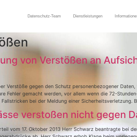
Datenschutz-Team
Dienstleistungen
Informatione
tößen
dung von Verstößen an Aufsic
ber Verstöße gegen den Schutz personenbezogener Daten, w
ure Fehler gemacht werden, vor allem wenn die 72-Stunden-F
allstricken bei der Meldung einer Sicherheitsverletzung. B
ässe verstoßen nicht gegen D
Urteil vom 17. Oktober 2013 Herr Schwarz beantragte bei d
ingerabdrücke ab. Herr Schwarz erhob Klage beim vorlege