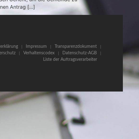
inen Antrag […]
erklärung
Impressum
Transparenzdokument
erschutz
Verhaltenscodex
Datenschutz-AGB
Liste der Auftragsverarbeiter