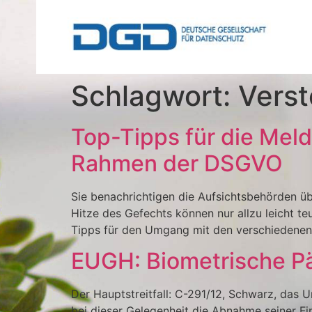
Schlagwort:
Vers
Top-Tipps für die Mel
Rahmen der DSGVO
Sie benachrichtigen die Aufsichtsbehörden ü
Hitze des Gefechts können nur allzu leicht te
Tipps für den Umgang mit den verschiedenen F
EUGH: Biometrische P
Der Hauptstreitfall: C-291/12, Schwarz, das 
bei dieser Gelegenheit die Abnahme seiner F