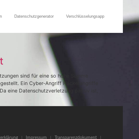
n
Datenschutzgenerator
Verschlüsselungsapp
t
etzungen sind für eine so hohe Summe
estellt. Ein Cyber-Angriff Hackerangriffe
 Da eine Datenschutzverletzung passiv ist,
erklärung
Impressum
Transparenzdokument