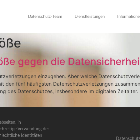
Datenschutz-Team
Dienstleistungen
Informatione
töße
töße gegen die Datensicherhei
utzverletzungen einzugehen. Aber welche Datenschutzverl
 mit den fünf häufigsten Datenschutzverletzungen zusammeng
zung des Datenschutzes, insbesondere im digitalen Zeitalter.
bseiten, in
ichzeitige Verwendung der
lechtliche Identitäten
Datenschutz