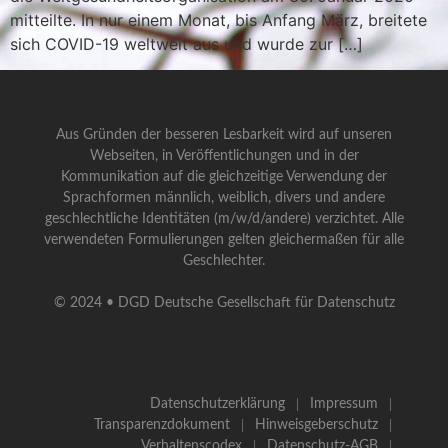
mitteilte. In nur einem Monat, bis Anfang März, breitete
sich COVID-19 weltweit aus und wurde zur […]
Aus Gründen der besseren Lesbarkeit wird auf unseren
Webseiten, in Veröffentlichungen und in der
Kommunikation auf die gleichzeitige Verwendung der
Sprachformen männlich, weiblich, divers und andere
geschlechtliche Identitäten (m/w/d/andere) verzichtet. Alle
verwendeten Formulierungen gelten gleichermaßen für alle
Geschlechter.
© 2024 • DGD Deutsche Gesellschaft für Datenschutz
Datenschutzerklärung
Impressum
Transparenzdokument
Hinweisgeberschutz
Verhaltenscodex
Datenschutz-AGB