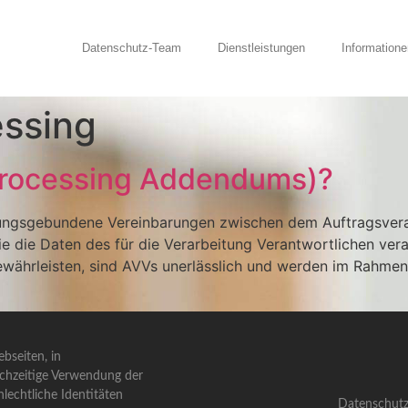
Datenschutz-Team
Dienstleistungen
Informatione
ssing
Processing Addendums)?
ungsgebundene Vereinbarungen zwischen dem Auftragsverar
wie die Daten des für die Verarbeitung Verantwortlichen ve
gewährleisten, sind AVVs unerlässlich und werden im Rahme
bseiten, in
ichzeitige Verwendung der
lechtliche Identitäten
Datenschutz