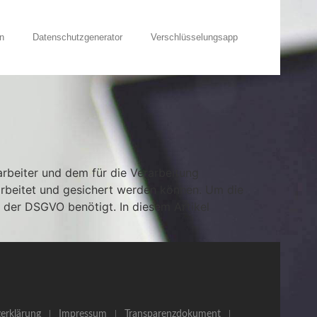
n
Datenschutzgenerator
Verschlüsselungsapp
beiter und dem für die Verarbeitung
rarbeitet und gesichert werden können. Um die
n der DSGVO benötigt. In diesem Artikel
erklärung
Impressum
Transparenzdokument