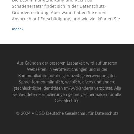
Schadenersatz“ findet sich in der Datenschutz-
Grundverordnung. Aber wann haben Sie einen
Anspruch auf Entschädigung, und wie viel können Sie
mehr »
Aus Gründen der besseren Lesbarkeit wird auf unseren
Webseiten, in Veröffentlichungen und in der
Kommunikation auf die gleichzeitige Verwendung der
Sprachformen männlich, weiblich, divers und andere
geschlechtliche Identitäten (m/w/d/andere) verzichtet. Alle
verwendeten Formulierungen gelten gleichermaßen für alle
Geschlechter.
© 2024 • DGD Deutsche Gesellschaft für Datenschutz