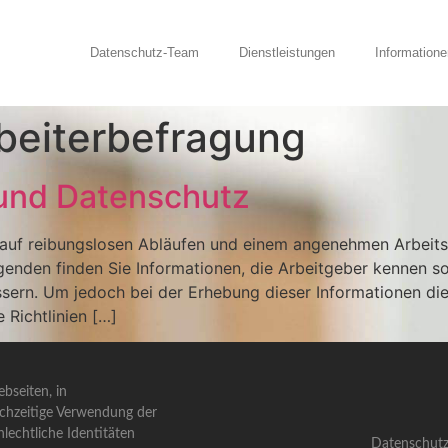
Datenschutz-Team
Dienstleistungen
Informatione
beiterbefragung
 und Datenschutz
t auf reibungslosen Abläufen und einem angenehmen Arbeit
olgenden finden Sie Informationen, die Arbeitgeber kennen so
essern. Um jedoch bei der Erhebung dieser Informationen d
 Richtlinien […]
bseiten, in
ichzeitige Verwendung der
lechtliche Identitäten
Datenschutz