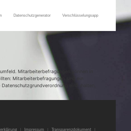
n
Datenschutzgenerator
Verschlüsselungsapp
sumfeld. Mitarbeiterbefragungen können in
llten: Mitarbeiterbefragungen sind ein
ie Datenschutzgrundverordnung einzuhalten,
erklärung
Impressum
Transparenzdokument