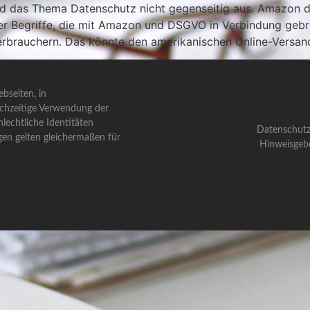
d das Thema Datenschutz nicht gegenseitig aus. Amazon dro
er Begriffe, die mit Amazon und DSGVO in Verbindung gebr
rbrauchern. Das könnte den amerikanischen Online-Versan
bseiten, in
ichzeitige Verwendung der
lechtliche Identitäten
Datenschutz
gen gelten gleichermaßen für
Hinweisgeb