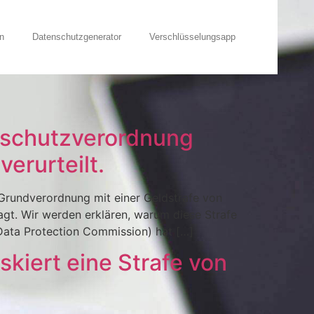
n
Datenschutzgenerator
Verschlüsselungsapp
schutzverordnung
erurteilt.
Grundverordnung mit einer Geldstrafe von
agt. Wir werden erklären, warum diese Strafe
Data Protection Commission) hat […]
kiert eine Strafe von