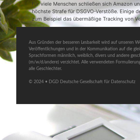
Für viele Menschen schließen sich Amazon un
höchste Strafe für DSGVO-Verstöße. Einige d
zum Beispiel das übermäßige Tracking von Ve
Aus Gründen der besseren Lesbarkeit wird auf unseren We
Veröffentlichungen und in der Kommunikation auf die gle
Sprachformen männlich, weiblich, divers und andere gesch
(m/w/d/andere) verzichtet. Alle verwendeten Formulierun
alle Geschlechter.
© 2024 • DGD Deutsche Gesellschaft für Datenschutz