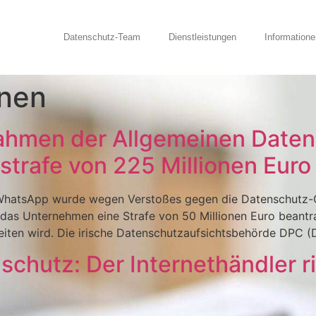
Datenschutz-Team
Dienstleistungen
Informatione
onen
hmen der Allgemeinen Daten
trafe von 225 Millionen Euro v
s: WhatsApp wurde wegen Verstoßes gegen die Datenschutz-
e das Unternehmen eine Strafe von 50 Millionen Euro beantr
ten wird. Die irische Datenschutzaufsichtsbehörde DPC (
hutz: Der Internethändler ris