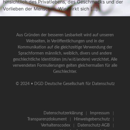
hinsichtlich des Privatlebens, des Geschmacks und der
Vorlieben der Menschen. Wie wirkt sich […]
Aus Gründen der besseren Lesbarkeit wird auf unseren
Webseiten, in Veröffentlichungen und in der
Kommunikation auf die gleichzeitige Verwendung der
Sprachformen männlich, weiblich, divers und andere
geschlechtliche Identitäten (m/w/d/andere) verzichtet. Alle
verwendeten Formulierungen gelten gleichermaßen für alle
Geschlechter.
© 2024 • DGD Deutsche Gesellschaft für Datenschutz
Datenschutzerklärung
Impressum
Transparenzdokument
Hinweisgeberschutz
Verhaltenscodex
Datenschutz-AGB