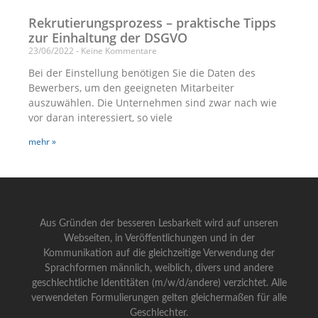
Rekrutierungsprozess – praktische Tipps
zur Einhaltung der DSGVO
23/06/2022
Keine Kommentare
Bei der Einstellung benötigen Sie die Daten des
Bewerbers, um den geeigneten Mitarbeiter
auszuwählen. Die Unternehmen sind zwar nach wie
vor daran interessiert, so viele
mehr »
Aus Gründen der besseren Lesbarkeit wird auf unseren
Webseiten, in Veröffentlichungen und in der
Kommunikation auf die gleichzeitige Verwendung der
Sprachformen männlich, weiblich, divers und andere
geschlechtliche Identitäten (m/w/d/andere) verzichtet. Alle
verwendeten Formulierungen gelten gleichermaßen für alle
Geschlechter.