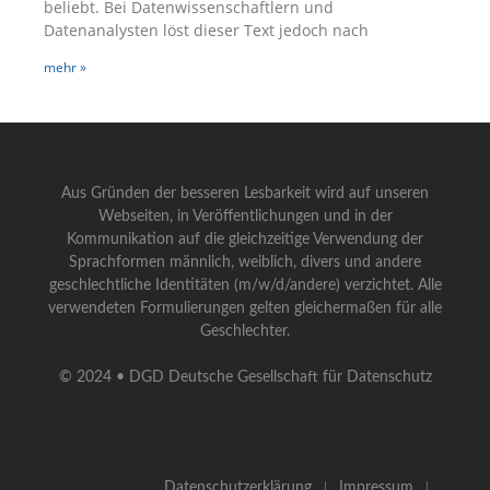
beliebt. Bei Datenwissenschaftlern und
Datenanalysten löst dieser Text jedoch nach
mehr »
Aus Gründen der besseren Lesbarkeit wird auf unseren
Webseiten, in Veröffentlichungen und in der
Kommunikation auf die gleichzeitige Verwendung der
Sprachformen männlich, weiblich, divers und andere
geschlechtliche Identitäten (m/w/d/andere) verzichtet. Alle
verwendeten Formulierungen gelten gleichermaßen für alle
Geschlechter.
© 2024 • DGD Deutsche Gesellschaft für Datenschutz
Datenschutzerklärung
Impressum