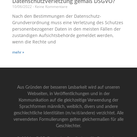
Datenschutzverletzung gemäß DSGVO?
10/06/2022
Keine Kommentare
Nach den Bestimmungen der Datenschutz-
Grundverordnung muss eine Verletzung des Schutzes
personenbezogener Daten in den meisten Fällen der
zuständigen Aufsichtsbehörde gemeldet werden,
wenn die Rechte und
mehr »
Aus Gründen der besseren Lesbarkeit wird auf unseren
Webseiten, in Veröffentlichungen und in der
Kommunikation auf die gleichzeitige Verwendung der
Sprachformen männlich, weiblich, divers und andere
geschlechtliche Identitäten (m/w/d/andere) verzichtet. Alle
verwendeten Formulierungen gelten gleichermaßen für alle
Geschlechter.