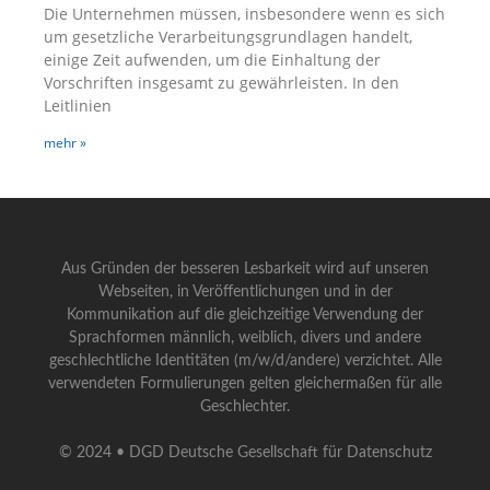
Die Unternehmen müssen, insbesondere wenn es sich
um gesetzliche Verarbeitungsgrundlagen handelt,
einige Zeit aufwenden, um die Einhaltung der
Vorschriften insgesamt zu gewährleisten. In den
Leitlinien
mehr »
Aus Gründen der besseren Lesbarkeit wird auf unseren
Webseiten, in Veröffentlichungen und in der
Kommunikation auf die gleichzeitige Verwendung der
Sprachformen männlich, weiblich, divers und andere
geschlechtliche Identitäten (m/w/d/andere) verzichtet. Alle
verwendeten Formulierungen gelten gleichermaßen für alle
Geschlechter.
© 2024 • DGD Deutsche Gesellschaft für Datenschutz