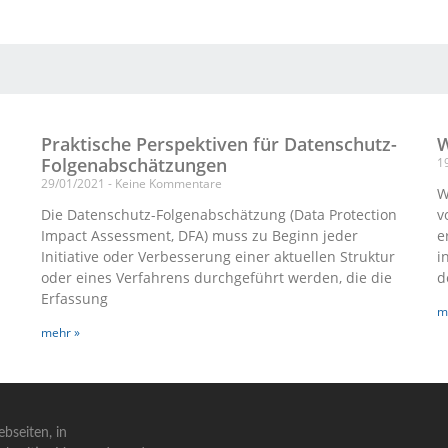
Praktische Perspektiven für Datenschutz-
W
Folgenabschätzungen
1
29/01/2021
Keine Kommentare
W
Die Datenschutz-Folgenabschätzung (Data Protection
v
Impact Assessment, DFA) muss zu Beginn jeder
e
Initiative oder Verbesserung einer aktuellen Struktur
i
oder eines Verfahrens durchgeführt werden, die die
d
Erfassung
m
mehr »
bseiten, in