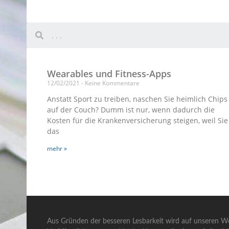
Wearables und Fitness-Apps
12/02/2021
Keine Kommentare
Anstatt Sport zu treiben, naschen Sie heimlich Chips
auf der Couch? Dumm ist nur, wenn dadurch die
Kosten für die Krankenversicherung steigen, weil Sie
das
mehr »
Aus Gründen der besseren Lesbarkeit wird auf unseren We