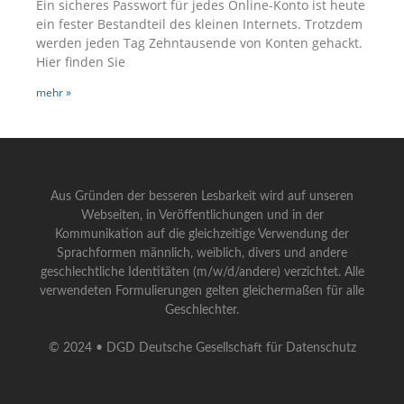
Ein sicheres Passwort für jedes Online-Konto ist heute
ein fester Bestandteil des kleinen Internets. Trotzdem
werden jeden Tag Zehntausende von Konten gehackt.
Hier finden Sie
mehr »
Aus Gründen der besseren Lesbarkeit wird auf unseren
Webseiten, in Veröffentlichungen und in der
Kommunikation auf die gleichzeitige Verwendung der
Sprachformen männlich, weiblich, divers und andere
geschlechtliche Identitäten (m/w/d/andere) verzichtet. Alle
verwendeten Formulierungen gelten gleichermaßen für alle
Geschlechter.
© 2024 • DGD Deutsche Gesellschaft für Datenschutz