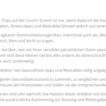
ch Chips auf der Couch? Dumm ist nur, wenn dadurch die Kos
n. Fitness-Apps und Wearables können jedoch aus einer V
agbaren Kommunikationsgeräten, manchmal auch als „Wearab
ch, klein und leicht zu tragen.
rüber, was mit ihren sensiblen persönlichen Daten passie
it sind diese kleinen Geräte alles andere als datenschutz
s auch anderweitig.
nbieter von Gesundheits-Apps und Wearables völlig ungeei
igenen Gesundheitszustand zu sammeln, zu vergleichen und 
rfassen die Fitnessdaten und stellen sie der entsprechende
nen sind sehr wertvoll. Die meisten dieser Anbieter von Ge
Eine ausdrückliche Zustimmung zur Nutzung und Weitergabe