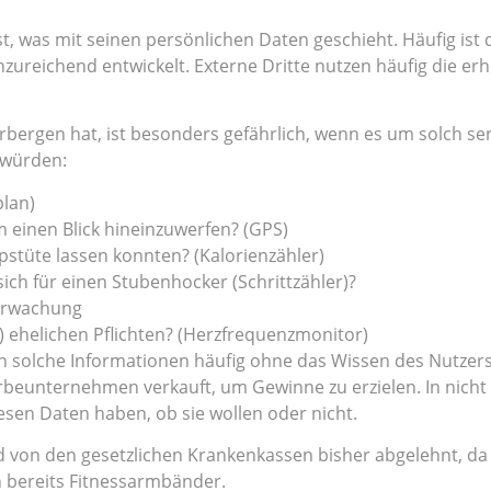
, was mit seinen persönlichen Daten geschieht. Häufig ist 
zureichend entwickelt. Externe Dritte nutzen häufig die e
bergen hat, ist besonders gefährlich, wenn es um solch se
 würden:
plan)
 einen Blick hineinzuwerfen? (GPS)
pstüte lassen konnten? (Kalorienzähler)
sich für einen Stubenhocker (Schrittzähler)?
berwachung
n) ehelichen Pflichten? (Herzfrequenzmonitor)
n solche Informationen häufig ohne das Wissen des Nutzers
beunternehmen verkauft, um Gewinne zu erzielen. In nicht 
sen Daten haben, ob sie wollen oder nicht.
 von den gesetzlichen Krankenkassen bisher abgelehnt, da 
 bereits Fitnessarmbänder.