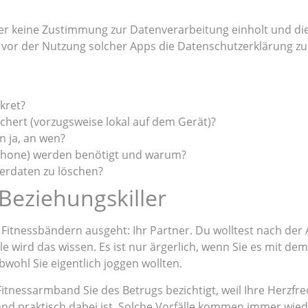
ter keine Zustimmung zur Datenverarbeitung einholt und 
m, vor der Nutzung solcher Apps die Datenschutzerklärung z
kret?
ert (vorzugsweise lokal auf dem Gerät)?
 ja, an wen?
rtphone) werden benötigt und warum?
zerdaten zu löschen?
Beziehungskiller
 Fitnessbändern ausgeht: Ihr Partner. Du wolltest nach der 
e wird das wissen. Es ist nur ärgerlich, wenn Sie es mit de
wohl Sie eigentlich joggen wollten.
nessarmband Sie des Betrugs bezichtigt, weil Ihre Herzfreq
nd praktisch dabei ist. Solche Vorfälle kommen immer wied