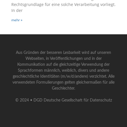
Rechtsgrundlage für eine solche Verarbeitung vorliegt.
In der
mehr »
Aus Gründen der besseren Lesbarkeit wird auf unseren
Webseiten, in Veröffentlichungen und in der
Kommunikation auf die gleichzeitige Verwendung der
Sprachformen männlich, weiblich, divers und andere
geschlechtliche Identitäten (m/w/d/andere) verzichtet. Alle
verwendeten Formulierungen gelten gleichermaßen für alle
Geschlechter.
© 2024 • DGD Deutsche Gesellschaft für Datenschutz