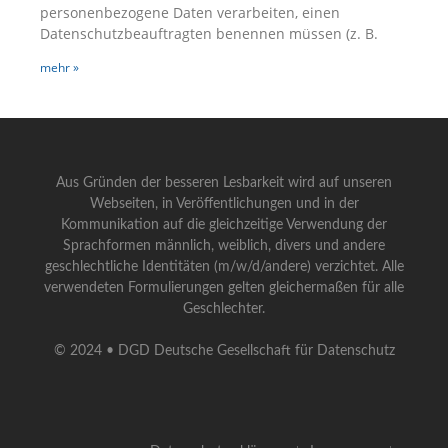
personenbezogene Daten verarbeiten, einen
Datenschutzbeauftragten benennen müssen (z. B.
mehr »
Aus Gründen der besseren Lesbarkeit wird auf unseren
Webseiten, in Veröffentlichungen und in der
Kommunikation auf die gleichzeitige Verwendung der
Sprachformen männlich, weiblich, divers und andere
geschlechtliche Identitäten (m/w/d/andere) verzichtet. Alle
verwendeten Formulierungen gelten gleichermaßen für alle
Geschlechter.
© 2024 • DGD Deutsche Gesellschaft für Datenschutz