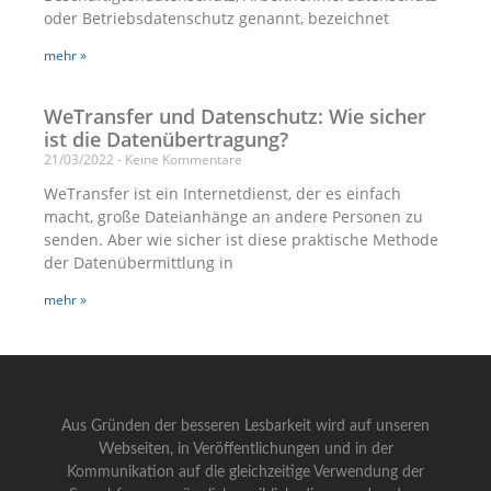
oder Betriebsdatenschutz genannt, bezeichnet
mehr »
WeTransfer und Datenschutz: Wie sicher
ist die Datenübertragung?
21/03/2022
Keine Kommentare
WeTransfer ist ein Internetdienst, der es einfach
macht, große Dateianhänge an andere Personen zu
senden. Aber wie sicher ist diese praktische Methode
der Datenübermittlung in
mehr »
Aus Gründen der besseren Lesbarkeit wird auf unseren
Webseiten, in Veröffentlichungen und in der
Kommunikation auf die gleichzeitige Verwendung der