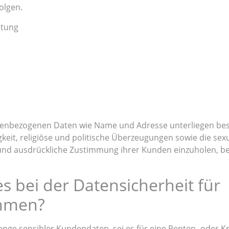
olgen.
itung
enbezogenen Daten wie Name und Adresse unterliegen be
eit, religiöse und politische Überzeugungen sowie die sexu
und ausdrückliche Zustimmung ihrer Kunden einzuholen, b
s bei der Datensicherheit für
ehmen?
e sensibler Kundendaten, sei es für eine Renten- oder Kr