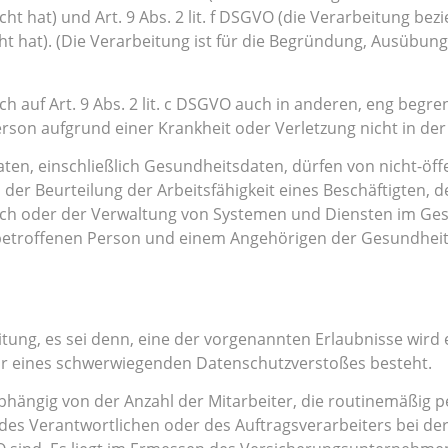
ht hat) und Art. 9 Abs. 2 lit. f DSGVO (die Verarbeitung be
ht hat). (Die Verarbeitung ist für die Begründung, Ausübu
 auf Art. 9 Abs. 2 lit. c DSGVO auch in anderen, eng begr
n aufgrund einer Krankheit oder Verletzung nicht in der Lag
n, einschließlich Gesundheitsdaten, dürfen von nicht-öffe
er Beurteilung der Arbeitsfähigkeit eines Beschäftigten, 
ch oder der Verwaltung von Systemen und Diensten im Gesun
 betroffenen Person und einem Angehörigen der Gesundhe
itung, es sei denn, eine der vorgenannten Erlaubnisse wird e
hr eines schwerwiegenden Datenschutzverstoßes besteht.
abhängig von der Anzahl der Mitarbeiter, die routinemäßig
t des Verantwortlichen oder des Auftragsverarbeiters bei 