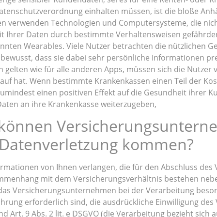
tenschutzverordnung einhalten müssen, ist die bloße Anh
en verwenden Technologien und Computersysteme, die nicht
eit Ihrer Daten durch bestimmte Verhaltensweisen gefährden
ten Wearables. Viele Nutzer betrachten die nützlichen Ge
 bewusst, dass sie dabei sehr persönliche Informationen pr
elten wie für alle anderen Apps, müssen sich die Nutzer vo
arauf hat. Wenn bestimmte Krankenkassen einen Teil der Ko
 zumindest einen positiven Effekt auf die Gesundheit ihrer K
e Daten an ihre Krankenkasse weiterzugeben,
 können Versicherungsuntern
r Datenverletzung kommen?
mationen von Ihnen verlangen, die für den Abschluss des Ve
mmenhang mit dem Versicherungsverhältnis bestehen nebe
 das Versicherungsunternehmen bei der Verarbeitung beso
ührung erforderlich sind, die ausdrückliche Einwilligung des
d Art. 9 Abs. 2 lit. e DSGVO (die Verarbeitung bezieht sich