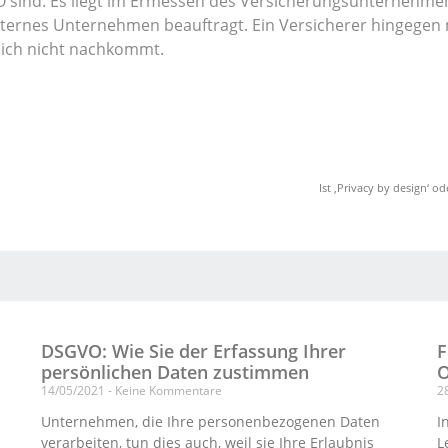
O sind. Es liegt im Ermessen des Versicherungsunternehmen
externes Unternehmen beauftragt. Ein Versicherer hingegen
eich nicht nachkommt.
Ist ‚Privacy by design‘ o
DSGVO: Wie Sie der Erfassung Ihrer
F
persönlichen Daten zustimmen
O
14/05/2021
Keine Kommentare
2
Unternehmen, die Ihre personenbezogenen Daten
I
verarbeiten, tun dies auch, weil sie Ihre Erlaubnis
L