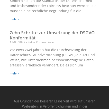
Kindern sollten die Standards der Datensicherheit
und insbesondere der Fairness beachtet werden. Sie
müssen eine rechtliche Begründung für die
mehr »
Zehn Schritte zur Umsetzung der DSGVO-
Konformität
11/03/2022
Keine Kommentare
Vor etwa zwei Jahren hat die Durchsetzung der
Datenschutz-Grundverordnung (DSGVO) die Art und
Weise, wie Unternehmen personenbezogene Daten
erfassen, erheblich verändert. Da es sich um
mehr »
Aus Gründen der besseren Lesbarkeit wird auf unseren
Webseiten, in Veröffentlichungen und in der