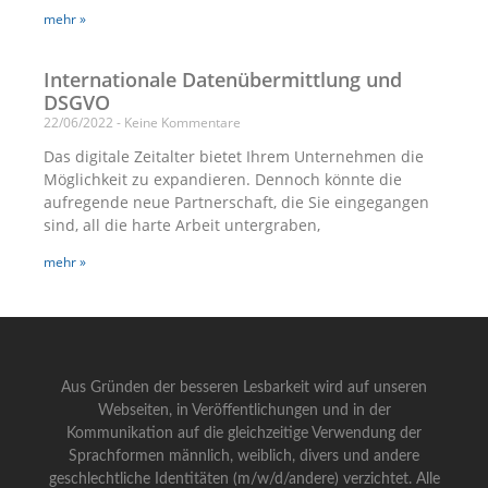
mehr »
Internationale Datenübermittlung und
DSGVO
22/06/2022
Keine Kommentare
Das digitale Zeitalter bietet Ihrem Unternehmen die
Möglichkeit zu expandieren. Dennoch könnte die
aufregende neue Partnerschaft, die Sie eingegangen
sind, all die harte Arbeit untergraben,
mehr »
Aus Gründen der besseren Lesbarkeit wird auf unseren
Webseiten, in Veröffentlichungen und in der
Kommunikation auf die gleichzeitige Verwendung der
Sprachformen männlich, weiblich, divers und andere
geschlechtliche Identitäten (m/w/d/andere) verzichtet. Alle