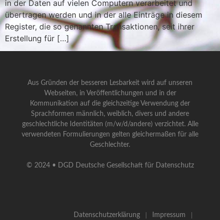
in der Daten auf vielen Computern verarbeitet und
übertragen werden und in der alle Einträge in diesem
Register, die so genannten Transaktionen, seit ihrer
Erstellung für […]
Aus Gründen der besseren Lesbarkeit wird auf unseren
Webseiten, in Veröffentlichungen und in der
Kommunikation auf die gleichzeitige Verwendung der
Sprachformen männlich, weiblich, divers und andere
geschlechtliche Identitäten (m/w/d/andere) verzichtet. Alle
verwendeten Formulierungen gelten gleichermaßen für alle
Geschlechter.
© 2024 • DGD Deutsche Gesellschaft für Datenschutz
Datenschutzerklärung
Impressum