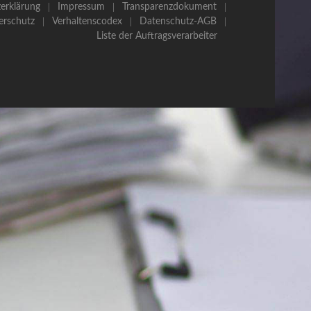
erklärung
Impressum
Transparenzdokument
erschutz
Verhaltenscodex
Datenschutz-AGB
Liste der Auftragsverarbeiter