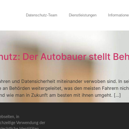
Datenschutz-Team
Dienstleistungen
Informatione
hutz: Der Autobauer stellt Be
fahren und Datensicherheit miteinander verwoben sind. In s
 an Behörden weitergeleitet, was den meisten Fahrern nich
und wie man in Zukunft am besten mit ihnen umgeht. […]
bseiten, in
ichzeitige Verwendung der
lechtliche Identitäten