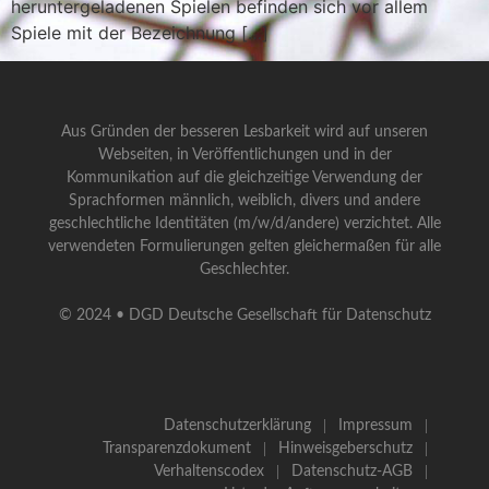
heruntergeladenen Spielen befinden sich vor allem
Spiele mit der Bezeichnung […]
Aus Gründen der besseren Lesbarkeit wird auf unseren
Webseiten, in Veröffentlichungen und in der
Kommunikation auf die gleichzeitige Verwendung der
Sprachformen männlich, weiblich, divers und andere
geschlechtliche Identitäten (m/w/d/andere) verzichtet. Alle
verwendeten Formulierungen gelten gleichermaßen für alle
Geschlechter.
© 2024 • DGD Deutsche Gesellschaft für Datenschutz
Datenschutzerklärung
Impressum
Transparenzdokument
Hinweisgeberschutz
Verhaltenscodex
Datenschutz-AGB