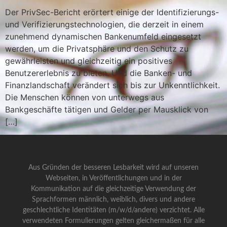
Der PrivSec-Bericht erörtert einige der Identifizierungs-
und Verifizierungstechnologien, die derzeit in einem
zunehmend dynamischen Bankenumfeld eingesetzt
werden, um die Privatsphäre und den Schutz zu
gewährleisten und gleichzeitig ein positives
Benutzererlebnis zu bieten. Und die Banken- und
Finanzlandschaft verändert sich bis zur Unkenntlichkeit.
Die Menschen können von unterwegs aus
Bankgeschäfte tätigen und Gelder per Mausklick von
[…]
Aus Gründen der besseren Lesbarkeit wird auf unseren
Webseiten, in Veröffentlichungen und in der
Kommunikation auf die gleichzeitige Verwendung der
Sprachformen männlich, weiblich, divers und andere
geschlechtliche Identitäten (m/w/d/andere) verzichtet. Alle
verwendeten Formulierungen gelten gleichermaßen für alle