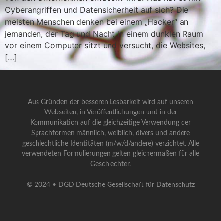
Cyberangriffen und Datensicherheit auf sich? Die
meisten Menschen denken bei einem „Hacker“ an
jemanden, der Tag und Nacht in einem dunklen Raum
vor einem Computer sitzt und versucht, die Websites,
[…]
Aus Gründen der besseren Lesbarkeit wird auf unseren
Webseiten, in Veröffentlichungen und in der
Kommunikation auf die gleichzeitige Verwendung der
Sprachformen männlich, weiblich, divers und andere
geschlechtliche Identitäten (m/w/d/andere) verzichtet. Alle
verwendeten Formulierungen gelten gleichermaßen für alle
Geschlechter.
© 2024 • DGD Deutsche Gesellschaft für Datenschutz