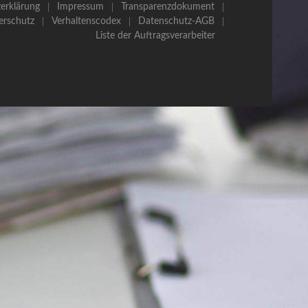
erklärung
Impressum
Transparenzdokument
erschutz
Verhaltenscodex
Datenschutz-AGB
Liste der Auftragsverarbeiter