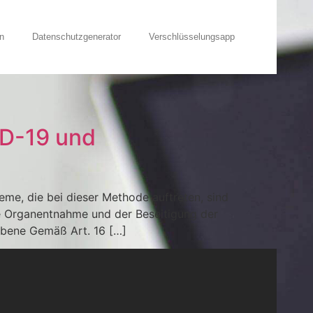
n
Datenschutzgenerator
Verschlüsselungsapp
D-19 und
eme, die bei dieser Methode auftreten, sind
die Organentnahme und der Beseitigung der
Ebene Gemäß Art. 16 […]