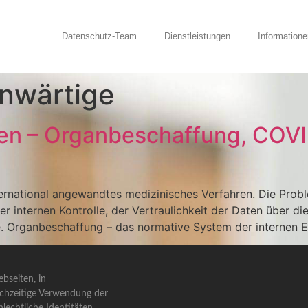
Datenschutz-Team
Dienstleistungen
Informatione
nwärtige
n – Organbeschaffung, COVI
ternational angewandtes medizinisches Verfahren. Die Probl
r internen Kontrolle, der Vertraulichkeit der Daten über 
e. Organbeschaffung – das normative System der internen 
bseiten, in
ichzeitige Verwendung der
lechtliche Identitäten