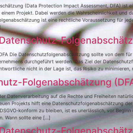
schätzung (Data Protection Impact Assessment, DFA) ist ei
 einem Projekt. Dabei werden die Wahrscheinlichkeit und
olgenabschätzung ist eine rechtliche Voraussetzung für jed
]
atenschutz-Folgenabschätzung
 DFA Die Datenschutzfolgenabschätzung sollte von dem für 
rnehmens durchgeführt werden. Das Ziel der Datenschutzfo
twortliche nicht in der Lage ist, das Risiko zu minimieren, 
hutz-Folgenabschätzung (DFA
er Datenverarbeitung auf die Rechte und Freiheiten natürlic
uen Projekts hilft eine Datenschutzfolgenabschätzung der 
VO-konform zu bleiben, ist es unerlässlich, vor Beginn ei
. Wann sollte eine […]
atenschutz-Folgenabschätzung