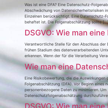
Was ist eine DFA? Eine Datenschutz-Folgenab
Abschwächung von Datensicherheitsrisiken in
Einzelnen berücksichtigt. Eine Datenschutz-F
behaftet ist. Die Folgenabschätzung sollte […
DSGVO: Wie man eine D
Verantwortliche Stelle für den Abschluss der
frühen Stadium des datenverarbeitenden Unte
erkennen. Wenn der für die Verarbeitung Veran
Wie man eine Datensc
Eine Risikobewertung, die die Auswirkungen d
Folgenabschätzung (DFA). Vor Beginn eines ne
personenbezogene Daten zu minimieren. Um DSG
Datenschutzfolgenabschätzung durchzuführen
DSGVO: Wie man eine D