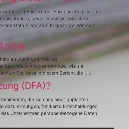
n Daten von Bürgern der Europäischen Union
urchführen, bevor es mit risikoreichen
eneral Data Protection Regulation? Wie man
tzung
halb als Audit und halb als
ne besondere Analysemethode, wie sie
eachten Sie, dass in diesem Bericht die […]
zung (DFA)?
minimieren, die sich aus einer geplanten
ie dazu ermutigen, fundierte Entscheidungen
enn das Unternehmen personenbezogene Daten