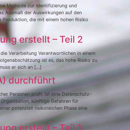
ne Methode zur Identifizierung und
 das Ausmaß der Auswirkungen auf den
e Produktion, die mit einem hohen Risiko
 erstellt – Teil 2
die Verarbeitung Verantwortlichen in einem
lgenabschätzung ist es, das hohe Risiko zu
muss er sich an […]
) durchführt
her Personen prüft, ist eine Datenschutz-
Organisation, künftige Gefahren für
ner potenziell risikoreichen Phase eine
 erstellt – Teil 1