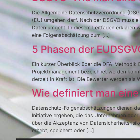
Die Allgemeine Datenschutzverordnung (DSGV
(EU) umgehen darf. Nach der DSGVO muss ein
Daten umgeht. In diesem Leitfaden erklären 
eine Folgenabschätzung zum […]
5 Phasen der EUDSGV
Ein kurzer Überblick über die DFA-Methodik Di
Projektmanagement bezeichnet werden könnte
derzeit in Kraft ist. Die Bewerter werden als 
Wie definiert man ein
Datenschutz-Folgenabschätzungen dienen dazu,
Initiative ergeben, die das Unternehmen ode
über die Akzeptanz von Datensicherheitsris
erhebt, speichert oder […]