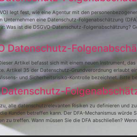
O) legt fest, wie eine Agentur mit den personenbezogene
 Unternehmen eine Datenschutz-Folgenabschätzung (DFA) d
wir: Was ist die DSGVO-Datenschutz-Folgenabschätzung? G
O Datenschutz-Folgenabschä
eser Artikel befasst sich mit einem neuen Instrument, das 
. Artikel 35 der Datenschutz-Grundverordnung erlaubt ei
Wissens- und Sicherheitsrisiko-Kontrolle bezeichnet. Bitte b
e Datenschutz-Folgenabschät
 alle datenschutzrelevanten Risiken zu definieren und zu 
r die Kunden betreffen kann. Der DFA-Mechanismus würde S
iken zu treffen. Wann müssen Sie die DFA abschließen? W