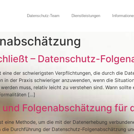
Datenschutz-Team
Dienstleistungen
Informatione
enabschätzung
chließt – Datenschutz-Folge
 eine der schwierigsten Verpflichtungen, die durch die D
n in der Praxis schwieriger anzuwenden, wenn die Situation
erden muss, relativ leicht zu verstehen sind. Wann sollt
ormalitäten […]
n und Folgenabschätzung für
t eine Methode, um die mit der Datenerhebung verbundenen
n die Durchführung der Datenschutz-Folgenabschätzung und 