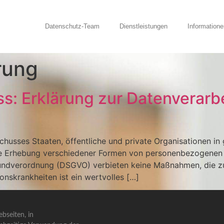
Datenschutz-Team
Dienstleistungen
Informatione
rung
s: Erklärung zur Datenverar
husses Staaten, öffentliche und private Organisationen i
e Erhebung verschiedener Formen von personenbezogenen Da
undverordnung (DSGVO) verbieten keine Maßnahmen, die 
onskrankheiten ist ein wertvolles […]
bseiten, in