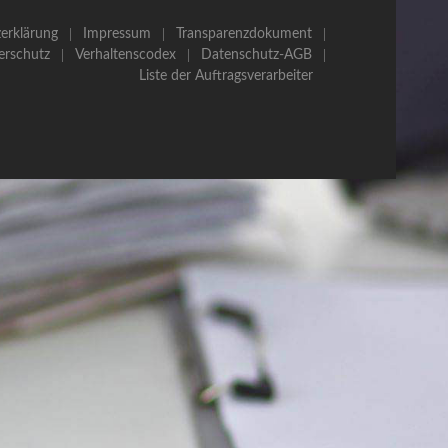
erklärung
Impressum
Transparenzdokument
erschutz
Verhaltenscodex
Datenschutz-AGB
Liste der Auftragsverarbeiter