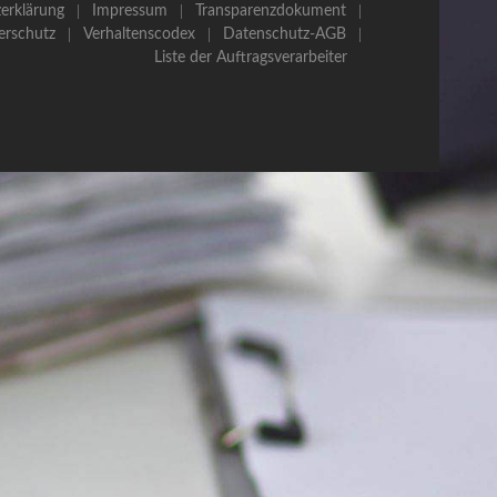
erklärung
Impressum
Transparenzdokument
erschutz
Verhaltenscodex
Datenschutz-AGB
Liste der Auftragsverarbeiter