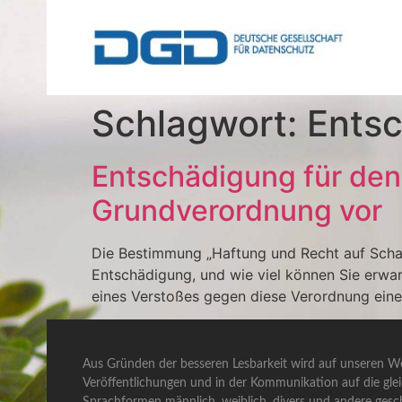
Schlagwort:
Ents
Entschädigung für den
Grundverordnung vor
Die Bestimmung „Haftung und Recht auf Scha
Entschädigung, und wie viel können Sie erwar
eines Verstoßes gegen diese Verordnung einen
Aus Gründen der besseren Lesbarkeit wird auf unseren We
Veröffentlichungen und in der Kommunikation auf die gle
Sprachformen männlich, weiblich, divers und andere gesch