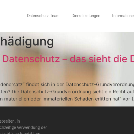
Datenschutz-Team
Dienstleistungen
Informatione
chädigung
 Datenschutz – das sieht die
denersatz“ findet sich in der Datenschutz-Grundverordnun
ten? Die Datenschutz-Grundverordnung sieht ein Recht auf 
 materiellen oder immateriellen Schaden erlitten hat“ vor 
bseiten, in
ichzeitige Verwendung der
lechtliche Identitäten