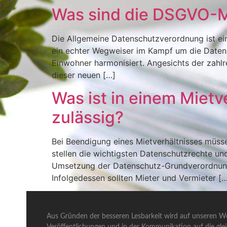
Was sind die DSGVO-M
Die Allgemeine Datenschutzverordnung ist ein
ein echter Wegweiser im Kampf um die Datensi
Einwohner harmonisiert. Angesichts der zahl
dieser neuen […]
Was ist in einem Miet
zulässig?
Bei Beendigung eines Mietverhältnisses müss
stellen die wichtigsten Datenschutzrechte und
Umsetzung der Datenschutz-Grundverordnung 
Infolgedessen sollten Mieter und Vermieter [
Aus Gründen der besseren Lesbarkeit wird auf unseren We