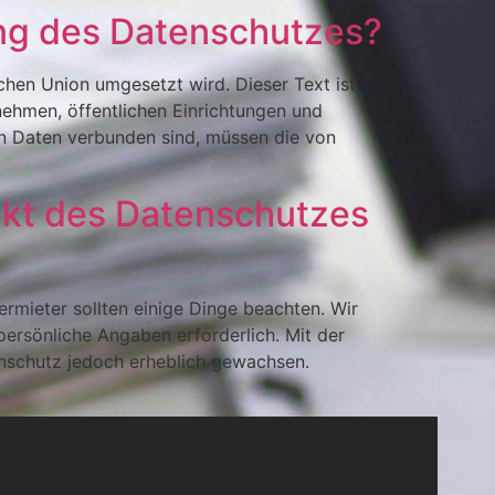
ng des Datenschutzes?
hen Union umgesetzt wird. Dieser Text ist
nehmen, öffentlichen Einrichtungen und
n Daten verbunden sind, müssen die von
nkt des Datenschutzes
mieter sollten einige Dinge beachten. Wir
persönliche Angaben erforderlich. Mit der
nschutz jedoch erheblich gewachsen.