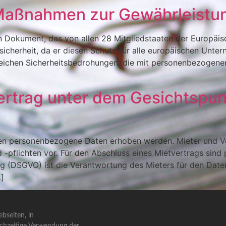
aßnahmen zur Gewährleistu
 Dokument, das von allen 28 Mitgliedstaaten der Europäisc
cherheit, da er diesen Schutz für alle europäischen Unter
reichen Sicherheitsbedrohungen, die mit personenbezogene
vertrag unter dem Gesichtspu
en personenbezogene Daten erhoben werden. Mieter und Ver
 -pflichten vor. Für den Abschluss eines Mietvertrags sind 
(DSGVO) ist die Verantwortung des Mieters für den Date
…]
bseiten, in