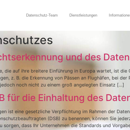
Datenschutz-Team
Dienstleistungen
Informatione
nschutzes
ichtserkennung und des Date
 die auf ihre breitere Einführung in Europa wartet, ist die
gen, z. B. die Erkennung von Pässen an Flughäfen, bei der
 jedoch noch nicht zu einem groß angelegten Einsatz […]
 für die Einhaltung des Dat
gen ist eine gesetzliche Verpflichtung im Rahmen der Dat
tenschutzbeauftragten (DSB) zu benennen, können Sie jeder
zu sorgen, dass Ihr Unternehmen die Standards und Vorgab