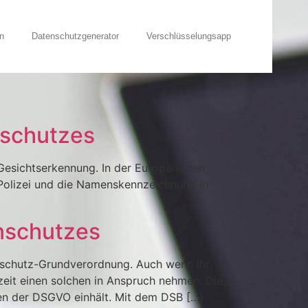
n
Datenschutzgenerator
Verschlüsselungsapp
nschutzes
 Gesichtserkennung. In der Europäischen
 Polizei und die Namenskennzeichnung in
enschutzes
enschutz-Grundverordnung. Auch wenn Ihr
zeit einen solchen in Anspruch nehmen. Die
en der DSGVO einhält. Mit dem DSB […]