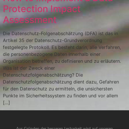
Protection Impact
Assessment
Die Datenschutz-Folgenabschätzung (DFA) ist das in
Artikel 35 der Datenschutz-Grundverordnung
festgelegte Protokoll. Es besteht darin, alle Verfahren,
die personenbezogene Daten innerhalb einer
Organisation betreffen, zu definieren und zu erläutern.
Was ist der Zweck einer
Datenschutzfolgenabschätzung? Die
Datenschutzfolgenabschätzung dient dazu, Gefahren
für den Datenschutz zu ermitteln, die unsichersten
Punkte im Sicherheitssystem zu finden und vor allem
[…]
Aus Gründen der besseren Lesbarkeit wird auf unseren