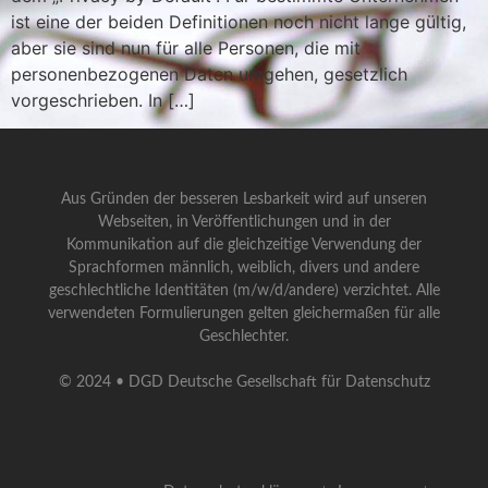
ist eine der beiden Definitionen noch nicht lange gültig,
aber sie sind nun für alle Personen, die mit
personenbezogenen Daten umgehen, gesetzlich
vorgeschrieben. In […]
Aus Gründen der besseren Lesbarkeit wird auf unseren
Webseiten, in Veröffentlichungen und in der
Kommunikation auf die gleichzeitige Verwendung der
Sprachformen männlich, weiblich, divers und andere
geschlechtliche Identitäten (m/w/d/andere) verzichtet. Alle
verwendeten Formulierungen gelten gleichermaßen für alle
Geschlechter.
© 2024 • DGD Deutsche Gesellschaft für Datenschutz