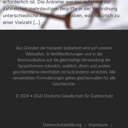
erforderlich ist. Die Anbieter werden aufgrund der
zahlreichen mehrdeutigen Begriffe in der Verordnung
unterschiedliche Auslegungen haben, was natürlich zu
einer Vielzahl […]
Aus Gründen der besseren Lesbarkeit wird auf unseren
Webseiten, in Veröffentlichungen und in der
Kommunikation auf die gleichzeitige Verwendung der
Sprachformen männlich, weiblich, divers und andere
geschlechtliche Identitäten (m/w/d/andere) verzichtet. Alle
verwendeten Formulierungen gelten gleichermaßen für alle
Geschlechter.
© 2024 • DGD Deutsche Gesellschaft für Datenschutz
Datenschutzerklärung
Impressum