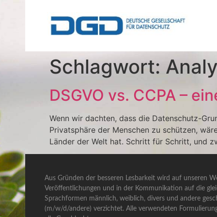
Schlagwort:
Anal
DSGVO vs. CCPA – eine
Wenn wir dachten, dass die Datenschutz-Grund
Privatsphäre der Menschen zu schützen, wäre
Länder der Welt hat. Schritt für Schritt, und
Aus Gründen der besseren Lesbarkeit wird auf unseren We
Veröffentlichungen und in der Kommunikation auf die gle
Sprachformen männlich, weiblich, divers und andere gesch
(m/w/d/andere) verzichtet. Alle verwendeten Formulierun