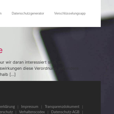
n
Datenschutzgenerator
Verschlüsselungsapp
e
 wir daran interessiert sind, die
uswirkungen diese Verordnung auf andere
rhalb […]
erklärung
Impressum
Transparenzdokument
erschutz
Verhaltenscodex
Datenschutz-AGB