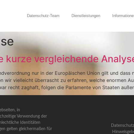
Datenschutz-Team
Dienstleistungen
Informatione
yse
 kurze vergleichende Analys
verordnung nur in der Europäischen Union gilt und dass nur
n wir vielleicht überrascht zu erfahren, welche enormen A
 zwar recht zaghaft, folgen die Parlamente von Staaten auße
bseiten, in
ichzeitige Verwendung der
lechtliche Identitäten
Datenschutz
gen gelten gleichermaßen für
Hinweisgeb