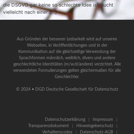
die DSGVO gar keine so schlechte Idee ist, sucht
vielleicht nach einer […]
Aus Gründen der besseren Lesbarkeit wird auf unseren
Webseiten, in Veröffentlichungen und in der
Kommunikation auf die gleichzeitige Verwendung der
Sprachformen männlich, weiblich, divers und andere
geschlechtliche Identitäten (m/w/d/andere) verzichtet. Alle
verwendeten Formulierungen gelten gleichermaßen für alle
Geschlechter.
© 2024 • DGD Deutsche Gesellschaft für Datenschutz
Datenschutzerklärung
Impressum
Transparenzdokument
Hinweisgeberschutz
Verhaltenscodex
Datenschutz-AGB