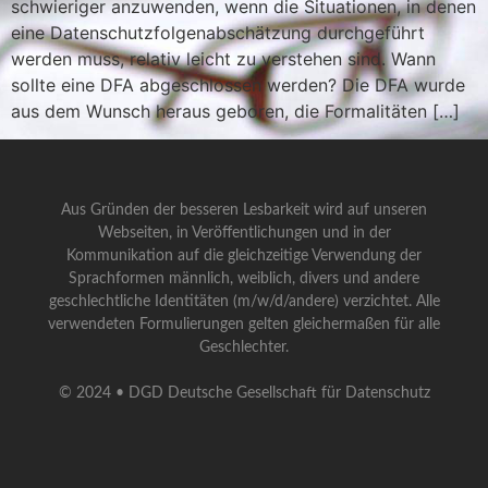
schwieriger anzuwenden, wenn die Situationen, in denen
eine Datenschutzfolgenabschätzung durchgeführt
werden muss, relativ leicht zu verstehen sind. Wann
sollte eine DFA abgeschlossen werden? Die DFA wurde
aus dem Wunsch heraus geboren, die Formalitäten […]
Aus Gründen der besseren Lesbarkeit wird auf unseren
Webseiten, in Veröffentlichungen und in der
Kommunikation auf die gleichzeitige Verwendung der
Sprachformen männlich, weiblich, divers und andere
geschlechtliche Identitäten (m/w/d/andere) verzichtet. Alle
verwendeten Formulierungen gelten gleichermaßen für alle
Geschlechter.
© 2024 • DGD Deutsche Gesellschaft für Datenschutz