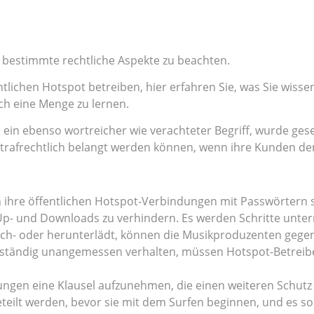
d bestimmte rechtliche Aspekte zu beachten.
tlichen Hotspot betreiben, hier erfahren Sie, was Sie wiss
och eine Menge zu lernen.
 ein ebenso wortreicher wie verachteter Begriff, wurde geset
rafrechtlich belangt werden können, wenn ihre Kunden den 
 ihre öffentlichen Hotspot-Verbindungen mit Passwörtern s
e Up- und Downloads zu verhindern. Es werden Schritte un
 hoch- oder herunterlädt, können die Musikproduzenten geg
tändig unangemessen verhalten, müssen Hotspot-Betreiber s
ungen eine Klausel aufzunehmen, die einen weiteren Schutz
eteilt werden, bevor sie mit dem Surfen beginnen, und es s