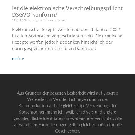
Ist die elektronische Verschreibungspflicht
DSGVO-konform?
18/01/2022
Keine Kommentare
Elektronische Rezepte werden ab dem 1. Januar 2022
in allen Arztpraxen vorgeschrieben sein. Elektronische
Rezepte werfen jedoch Bedenken hinsichtlich der
darin gespeicherten sensiblen Daten auf.
mehr »
Aus Gründen der besseren Lesbarkeit wird auf unseren
Webseiten, in Veröffentlichungen und in der
Kommunikation auf die gleichzeitige Verwendung der
Sprachformen männlich, weiblich, divers und andere
geschlechtliche Identitäten (m/w/d/andere) verzichtet. Alle
verwendeten Formulierungen gelten gleichermaßen für alle
Geschlechter.