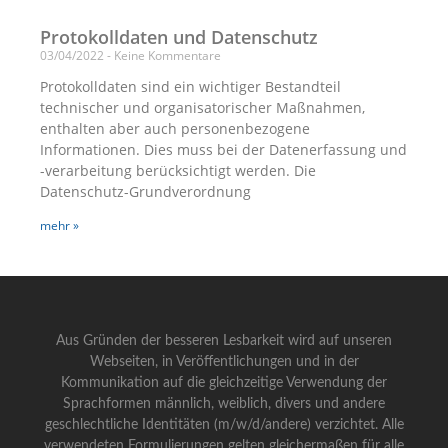
Protokolldaten und Datenschutz
03/04/2022
Keine Kommentare
Protokolldaten sind ein wichtiger Bestandteil
technischer und organisatorischer Maßnahmen,
enthalten aber auch personenbezogene
Informationen. Dies muss bei der Datenerfassung und
-verarbeitung berücksichtigt werden. Die
Datenschutz-Grundverordnung
mehr »
Aus Gründen der besseren Lesbarkeit wird auf unseren
Webseiten, in Veröffentlichungen und in der
Kommunikation auf die gleichzeitige Verwendung der
Sprachformen männlich, weiblich, divers und andere
geschlechtliche Identitäten (m/w/d/andere) verzichtet. Alle
verwendeten Formulierungen gelten gleichermaßen für alle