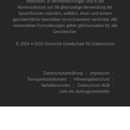
Webseiten, in Veröffentlichungen und in der
Kommunikation auf die gleichzeitige Verwendung der
Sprachformen männlich, weiblich, divers und andere
geschlechtliche Identitäten (m/w/d/andere) verzichtet. Alle
verwendeten Formulierungen gelten gleichermaßen für alle
Geschlechter.
© 2024 • DGD Deutsche Gesellschaft für Datenschutz
Datenschutzerklärung
Impressum
Transparenzdokument
Hinweisgeberschutz
Verhaltenscodex
Datenschutz-AGB
Liste der Auftragsverarbeiter