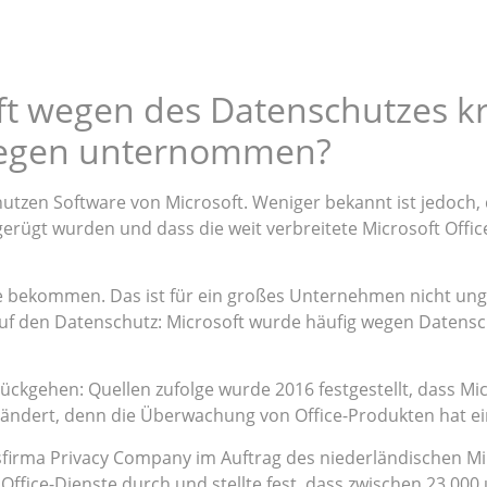
 wegen des Datenschutzes krit
egen unternommen?
tzen Software von Microsoft. Weniger bekannt ist jedoch,
erügt wurden und dass die weit verbreitete Microsoft Offic
sse bekommen. Das ist für ein großes Unternehmen nicht un
 auf den Datenschutz: Microsoft wurde häufig wegen Daten
urückgehen: Quellen zufolge wurde 2016 festgestellt, dass 
eändert, denn die Überwachung von Office-Produkten hat e
firma Privacy Company im Auftrag des niederländischen Mini
ffice-Dienste durch und stellte fest, dass zwischen 23.000 