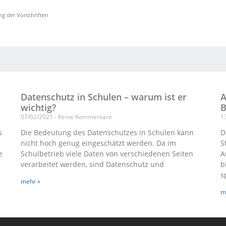
ng der Vorschriften
Datenschutz in Schulen – warum ist er
A
wichtig?
B
07/02/2021
Keine Kommentare
1
s
Die Bedeutung des Datenschutzes in Schulen kann
D
nicht hoch genug eingeschätzt werden. Da im
S
e
Schulbetrieb viele Daten von verschiedenen Seiten
A
verarbeitet werden, sind Datenschutz und
b
s
mehr »
m