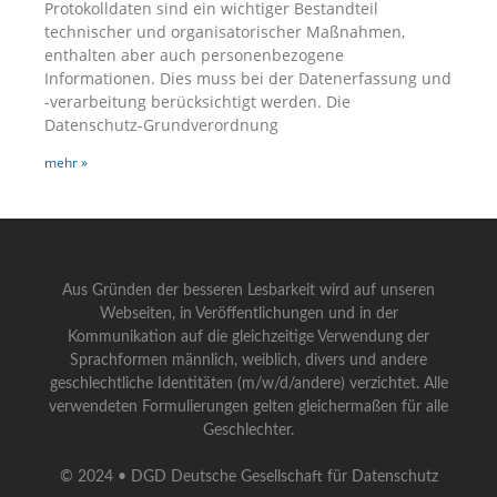
Protokolldaten sind ein wichtiger Bestandteil
technischer und organisatorischer Maßnahmen,
enthalten aber auch personenbezogene
Informationen. Dies muss bei der Datenerfassung und
-verarbeitung berücksichtigt werden. Die
Datenschutz-Grundverordnung
mehr »
Aus Gründen der besseren Lesbarkeit wird auf unseren
Webseiten, in Veröffentlichungen und in der
Kommunikation auf die gleichzeitige Verwendung der
Sprachformen männlich, weiblich, divers und andere
geschlechtliche Identitäten (m/w/d/andere) verzichtet. Alle
verwendeten Formulierungen gelten gleichermaßen für alle
Geschlechter.
© 2024 • DGD Deutsche Gesellschaft für Datenschutz