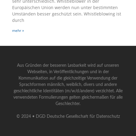
sehr unterschiedlich. Whistleblower in der
Europäischen Union werden nun unter bestimmten
Umständen besser geschützt sein. Whistleblowing ist
durch
mehr »
Aus Gründen der besseren Lesbarkeit wird auf unseren
Webseiten, in Veröffentlichungen und in der
Kommunikation auf die gleichzeitige Verwendung der
Sprachformen männlich, weiblich, divers und andere
geschlechtliche Identitäten (m/w/d/andere) verzichtet. Alle
verwendeten Formulierungen gelten gleichermaßen für alle
Geschlechter.
© 2024 • DGD Deutsche Gesellschaft für Datenschutz