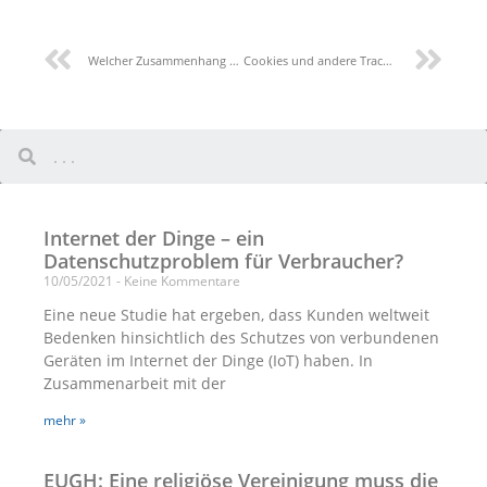
Welcher Zusammenhang besteht zwischen einem Callcenter und dem Datenschutz?
Cookies und andere Tracker – Die geänderten Leitlinien und Empfehlungen der CNIL
Internet der Dinge – ein
Datenschutzproblem für Verbraucher?
10/05/2021
Keine Kommentare
Eine neue Studie hat ergeben, dass Kunden weltweit
Bedenken hinsichtlich des Schutzes von verbundenen
Geräten im Internet der Dinge (IoT) haben. In
Zusammenarbeit mit der
mehr »
EUGH: Eine religiöse Vereinigung muss die