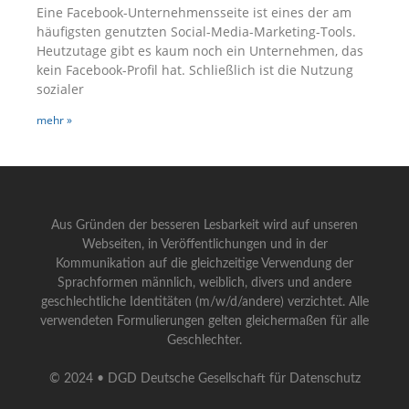
Eine Facebook-Unternehmensseite ist eines der am
häufigsten genutzten Social-Media-Marketing-Tools.
Heutzutage gibt es kaum noch ein Unternehmen, das
kein Facebook-Profil hat. Schließlich ist die Nutzung
sozialer
mehr »
Aus Gründen der besseren Lesbarkeit wird auf unseren
Webseiten, in Veröffentlichungen und in der
Kommunikation auf die gleichzeitige Verwendung der
Sprachformen männlich, weiblich, divers und andere
geschlechtliche Identitäten (m/w/d/andere) verzichtet. Alle
verwendeten Formulierungen gelten gleichermaßen für alle
Geschlechter.
© 2024 • DGD Deutsche Gesellschaft für Datenschutz