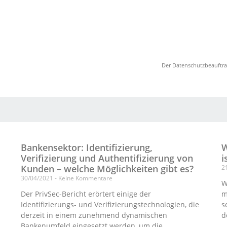
Der Datenschutzbeauftrag
Bankensektor: Identifizierung,
W
Verifizierung und Authentifizierung von
i
Kunden – welche Möglichkeiten gibt es?
2
30/04/2021
Keine Kommentare
W
Der PrivSec-Bericht erörtert einige der
m
Identifizierungs- und Verifizierungstechnologien, die
s
derzeit in einem zunehmend dynamischen
d
Bankenumfeld eingesetzt werden, um die