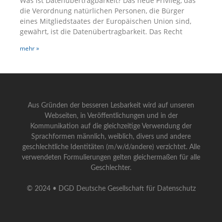
Was ist Datenübertragbarkeit? Das neue Privileg, das
die Verordnung natürlichen Personen, die Bürger
eines Mitgliedstaates der Europäischen Union sind,
gewährt, ist die Datenübertragbarkeit. Das Recht
mehr »
Aus Gründen der besseren Lesbarkeit wird auf unseren
Webseiten, in Veröffentlichungen und in der
Kommunikation auf die gleichzeitige Verwendung der
Sprachformen männlich, weiblich, divers und andere
geschlechtliche Identitäten (m/w/d/andere) verzichtet. Alle
verwendeten Formulierungen gelten gleichermaßen für alle
Geschlechter.
© 2024 • DGD Deutsche Gesellschaft für Datenschutz